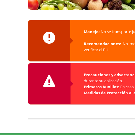
Manejo:
No se transporte ju
Recomendaciones:
No mez
verificar el PH.
Precauciones y advertenci
durante su aplicación.
Primeros Auxilios:
En caso 
Medidas de Protección al