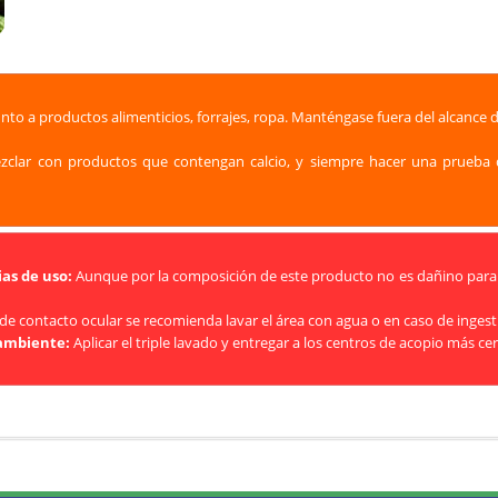
nto a productos alimenticios, forrajes, ropa. Manténgase fuera del alcance 
clar con productos que contengan calcio, y siempre hacer una prueba de
as de uso:
Aunque por la composición de este producto no es dañino para l
de contacto ocular se recomienda lavar el área con agua o en caso de inges
 ambiente:
Aplicar el triple lavado y entregar a los centros de acopio más ce