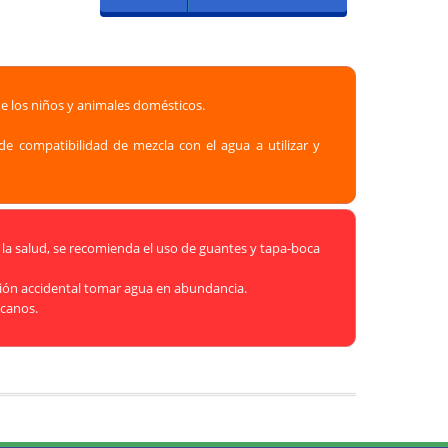
de los niños y animales domésticos.
 compatibilidad de mezcla con el agua a utilizar y
a salud, se recomienda el uso de guantes y tapa-boca
tión accidental tomar agua en abundancia.
rcanos.