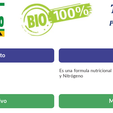
to
Es una formula nutricional
y Nitrógeno
ivo
M